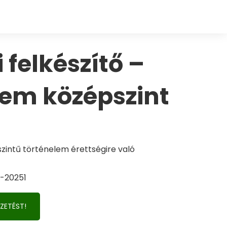
 felkészítő –
lem középszint
zintű történelem érettségire való
-20251
ZETÉST!