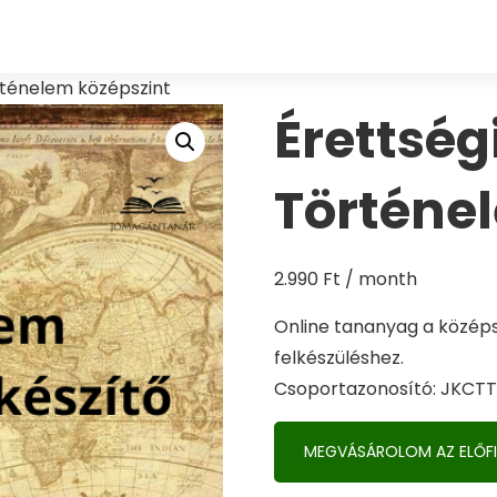
örténelem középszint
Érettségi
Történe
2.990
Ft
/ month
Online tananyag a középs
felkészüléshez.
Csoportazonosító: JKCTT
MEGVÁSÁROLOM AZ ELŐFI