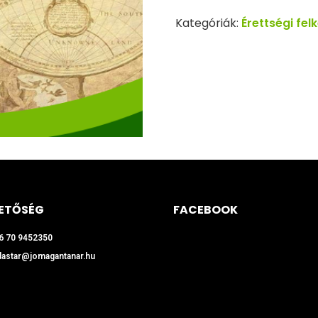
Kategóriák:
Érettségi fel
ETŐSÉG
FACEBOOK
6 70 9452350
dastar@jomagantanar.hu