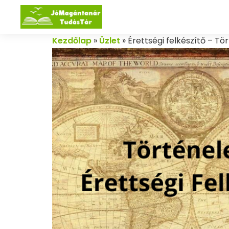
Kezdőlap
»
Üzlet
»
Érettségi felkészítő – T