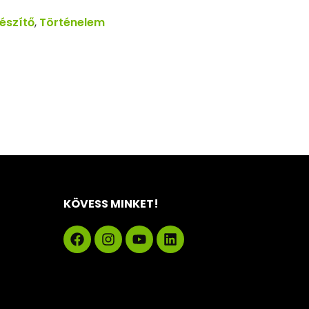
készítő
,
Történelem
KÖVESS MINKET!