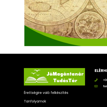
ELÉRH
+3
tu
Érettségire való felkészítés
Tanfolyamok